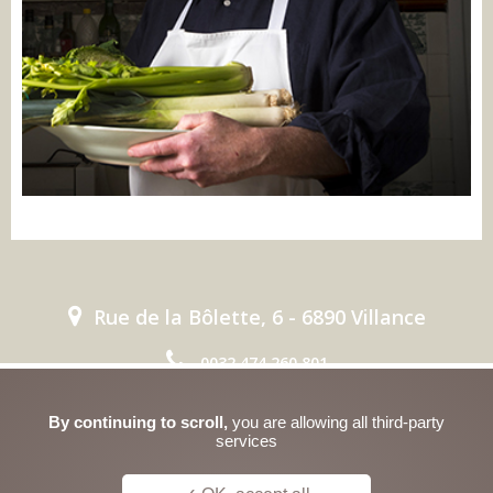

Rue de la Bôlette, 6 - 6890 Villance

0032 474 260 801

info@lescargon.be
By continuing to scroll,
you are allowing all third-party
services
Politique de confidentialité