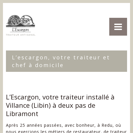

L’escargon, votre traiteur et
ACCUEIL
chef à domicile
PRÉSENTATION
SERVICES
L’Escargon, votre traiteur installé à
Chef à domicile
CONTACT
Villance (Libin) à deux pas de
Livraisons traiteur
Libramont
Après 25 années passées, avec bonheur, à Redu, où
nous exercions les métiers de restaurateur, de traiteur